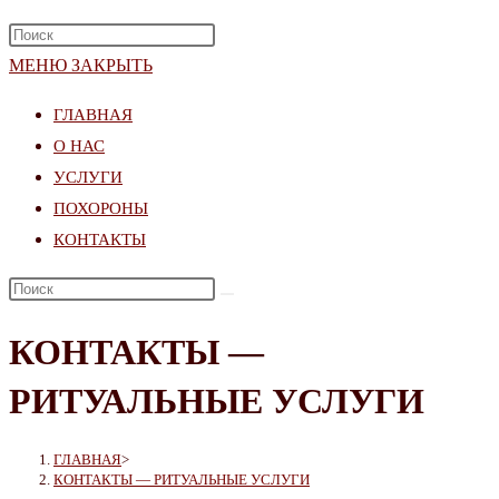
ПОИСК
НАЖМИТЕ
ПО
КЛАВИШУ
МЕНЮ
ЗАКРЫТЬ
ВЕБ-
ESCAPE,
САЙТУ
ГЛАВНАЯ
ЧТОБЫ
О НАС
ЗАКРЫТЬ
УСЛУГИ
ПАНЕЛЬ
ПОХОРОНЫ
ПОИСКА.
КОНТАКТЫ
ПОИСК
НА
КОНТАКТЫ —
САЙТЕ
РИТУАЛЬНЫЕ УСЛУГИ
ГЛАВНАЯ
>
КОНТАКТЫ — РИТУАЛЬНЫЕ УСЛУГИ